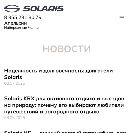
8 855 291 30 79
Апельсин
Набережные Челны
НОВОСТИ
МОДЕЛИ
Solaris HC
Solaris KRX
ЦИФРОВОЙ АВТОМОБИЛЬ
Solaris KRS
Надёжность и долговечность: двигатели
Solaris HS
ПОКУПАТЕЛЯМ
Solaris
08.07.2026
Кредит
Трейд-ин
СЕРВИС
Корпоративным клиентам
Solaris KRX для активного отдыха и выездов
Запасные части
Оригинальные аксессуары
Запись на сервис
Тест-драйв
О ДИЛЕРЕ
на природу: почему его выбирают любители
Гарантия
Solaris Страхование
путешествий и загородного отдыха
Контакты
Руководства
Solaris Забота
Информация о дилере
Помощь на дорогах
Плати частями
08.05.2026
Новости
Solaris HS — лучший первый автомобиль для