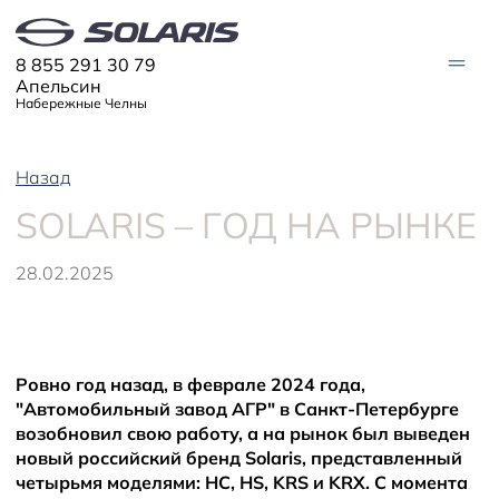
8 855 291 30 79
Апельсин
Набережные Челны
Назад
МОДЕЛИ
SOLARIS – ГОД НА РЫНКЕ
Solaris HC
Solaris KRX
ЦИФРОВОЙ АВТОМОБИЛЬ
Solaris KRS
Solaris HS
28.02.2025
ПОКУПАТЕЛЯМ
Кредит
Трейд-ин
СЕРВИС
Корпоративным клиентам
Запасные части
Оригинальные аксессуары
Ровно год назад, в феврале 2024 года,
Запись на сервис
Тест-драйв
О ДИЛЕРЕ
Гарантия
Solaris Страхование
"Автомобильный завод АГР" в Санкт-Петербурге
Контакты
Руководства
Solaris Забота
возобновил свою работу, а на рынок был выведен
Информация о дилере
Помощь на дорогах
Плати частями
Новости
новый российский бренд Solaris, представленный
четырьмя моделями: HC, HS, KRS и KRX. С момента