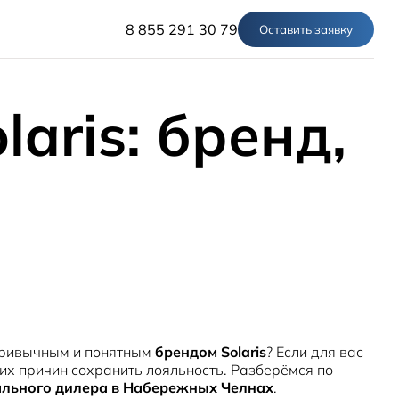
8 855 291 30 79
Оставить заявку
laris: бренд,
МОДЕЛИ
Solaris HC
Solaris KRX
ЦИФРОВОЙ АВТОМОБИЛЬ
Solaris KRS
Solaris HS
ПОКУПАТЕЛЯМ
Кредит
Трейд-ин
СЕРВИС
Корпоративным клиентам
Запасные части
Оригинальные аксессуары
Запись на сервис
Тест-драйв
О ДИЛЕРЕ
Гарантия
Solaris Страхование
Контакты
Руководства
Solaris Забота
Информация о дилере
Помощь на дорогах
Плати частями
 привычным и понятным
брендом Solaris
? Если для вас
Новости
ких причин сохранить лояльность. Разберёмся по
льного дилера в Набережных Челнах
.