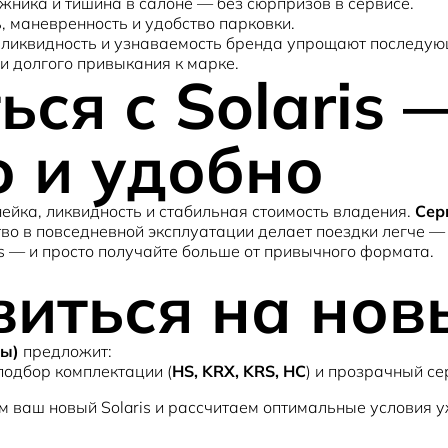
жника и тишина в салоне — без сюрпризов в сервисе.
, маневренность и удобство парковки.
: ликвидность и узнаваемость бренда упрощают последу
 и долгого привыкания к марке.
ься с Solaris 
 и удобно
ейка, ликвидность и стабильная стоимость владения.
Сер
тво в повседневной эксплуатации делает поездки легче —
is — и просто получайте больше от привычного формата.
иться на новы
ны)
 подбор комплектации (
HS, KRX, KRS, HC
) и прозрачный се
 ваш новый Solaris и рассчитаем оптимальные условия у