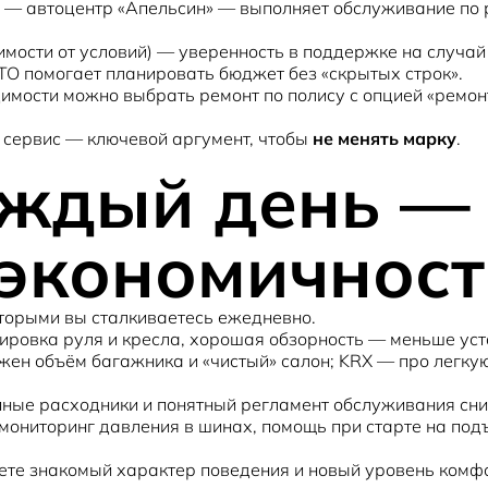
— автоцентр «Апельсин» — выполняет обслуживание по р
симости от условий) — уверенность в поддержке на случа
 ТО помогает планировать бюджет без «скрытых строк».
димости можно выбрать ремонт по полису с опцией «ремон
й сервис — ключевой аргумент, чтобы
не менять марку
.
аждый день —
 экономичност
оторыми вы сталкиваетесь ежедневно.
ировка руля и кресла, хорошая обзорность — меньше уста
жен объём багажника и «чистый» салон;
KRX
— про легкую
упные расходники и понятный регламент обслуживания с
, мониторинг давления в шинах, помощь при старте на по
чаете знакомый характер поведения и новый уровень комф