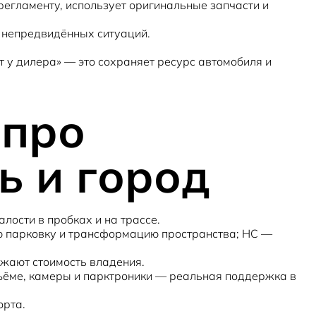
егламенту, использует оригинальные запчасти и
й непредвидённых ситуаций.
т у дилера» — это сохраняет ресурс автомобиля и
 про
ь и город
лости в пробках и на трассе.
 парковку и трансформацию пространства;
HC
—
нижают
стоимость владения
.
дъёме, камеры и парктроники — реальная поддержка в
орта.