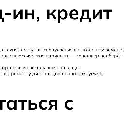
-ин, кредит
Апельсине» доступны
спецусловия и выгода
при обмене.
а также классические варианты — менеджер подберёт
стартовые и последующие расходы.
вок», ремонт у дилера) дают прогнозируемую
таться с