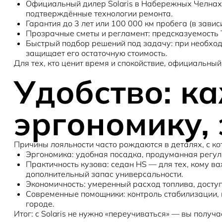
Официальный дилер Solaris в Набережных Челнах
подтверждённые технологии ремонта.
Гарантия до 3 лет
или 100 000 км пробега (в зави
Прозрачные сметы и регламент
: предсказуемость
Быстрый подбор решений под задачу
: при необхо
защищает его остаточную стоимость.
Для тех, кто ценит время и спокойствие, официальны
Удобство: к
эргономику,
Причины лояльности часто рождаются в деталях, с к
Эргономика
: удобная посадка, продуманная регул
Практичность кузова
: седан
HS
— для тех, кому ва
дополнительный запас универсальности.
Экономичность
: умеренный расход топлива, дост
Современные помощники
: контроль стабилизации
городе.
Итог: с Solaris не нужно «переучиваться» — вы полу