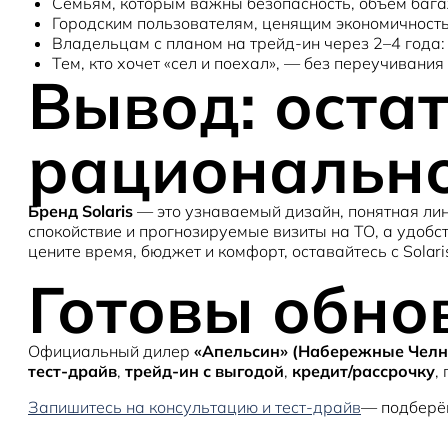
Семьям
, которым важны безопасность, объём бага
Городским пользователям
, ценящим экономичность
Владельцам с планом на трейд-ин
через 2–4 года
Тем, кто хочет «сел и поехал»
, — без переучивания
Вывод: остат
рационально
Бренд Solaris
— это узнаваемый дизайн, понятная лин
спокойствие и прогнозируемые визиты на ТО, а удобс
цените время, бюджет и комфорт, оставайтесь с Solar
Готовы обнов
Официальный дилер
«Апельсин» (Набережные Чел
тест-драйв
,
трейд-ин с выгодой
,
кредит/рассрочку
,
Запишитесь на консультацию и тест-драйв
— подберём