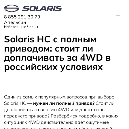
8 855 291 30 79
Апельсин
Набережные Челны
Solaris HC с полным
приводом: стоит ли
МОДЕЛИ
доплачивать за 4WD в
Solaris HC
Solaris KRX
ЦИФРОВОЙ АВТОМОБИЛЬ
российских условиях
Solaris KRS
Solaris HS
ПОКУПАТЕЛЯМ
Кредит
Трейд-ин
СЕРВИС
Корпоративным клиентам
Запасные части
Оригинальные аксессуары
Один из самых популярных вопросов при выборе
Запись на сервис
Тест-драйв
О ДИЛЕРЕ
Solaris HC —
нужен ли полный привод?
Стоит ли
Гарантия
Solaris Страхование
Контакты
Руководства
доплачивать за версию 4WD или достаточно
Solaris Забота
Информация о дилере
Помощь на дорогах
Плати частями
переднего привода? Разберёмся подробно, в каких
Новости
ситуациях 4WD действительно даёт ощутимые
преимущества, а когда переплата будет лишней.