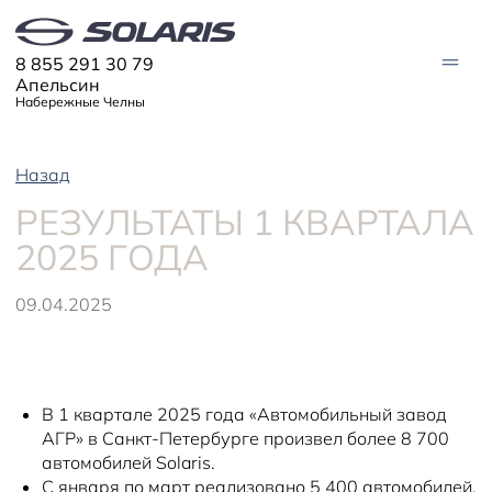
8 855 291 30 79
Апельсин
Набережные Челны
Назад
МОДЕЛИ
РЕЗУЛЬТАТЫ 1 КВАРТАЛА
Solaris HC
Solaris KRX
ЦИФРОВОЙ АВТОМОБИЛЬ
2025 ГОДА
Solaris KRS
Solaris HS
ПОКУПАТЕЛЯМ
09.04.2025
Кредит
Трейд-ин
СЕРВИС
Корпоративным клиентам
Запасные части
Оригинальные аксессуары
Запись на сервис
Тест-драйв
О ДИЛЕРЕ
Гарантия
Solaris Страхование
Контакты
В 1 квартале 2025 года «Автомобильный завод
Руководства
Solaris Забота
Информация о дилере
Помощь на дорогах
Плати частями
АГР» в Санкт-Петербурге произвел более 8 700
Новости
автомобилей Solaris.
С января по март реализовано 5 400 автомобилей.