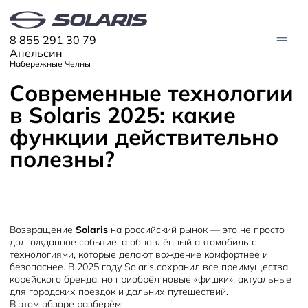
8 855 291 30 79
Апельсин
Набережные Челны
Современные технологии
в Solaris 2025: какие
МОДЕЛИ
функции действительно
Solaris HC
Solaris KRX
ЦИФРОВОЙ АВТОМОБИЛЬ
полезны?
Solaris KRS
Solaris HS
ПОКУПАТЕЛЯМ
Кредит
Трейд-ин
СЕРВИС
Корпоративным клиентам
Запасные части
Оригинальные аксессуары
Возвращение
Solaris
на российский рынок — это не просто
Запись на сервис
Тест-драйв
О ДИЛЕРЕ
долгожданное событие, а обновлённый автомобиль с
Гарантия
Solaris Страхование
технологиями, которые делают вождение комфортнее и
Контакты
Руководства
Solaris Забота
безопаснее. В 2025 году Solaris сохранил все преимущества
Информация о дилере
Помощь на дорогах
Плати частями
корейского бренда, но приобрёл новые «фишки», актуальные
Новости
для городских поездок и дальних путешествий.