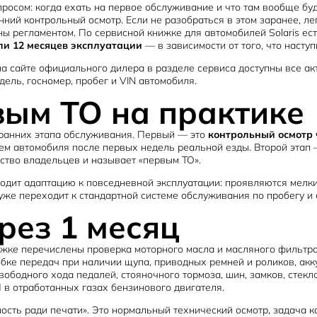
росом: когда ехать на первое обслуживание и что там вообще буд
анний контрольный осмотр. Если не разобраться в этом заранее, л
ены регламентом. По сервисной книжке для автомобилей Solaris е
или 12 месяцев эксплуатации
— в зависимости от того, что наступ
а сайте официального дилера в разделе сервиса доступны все ак
ель, госномер, пробег и VIN автомобиля.
вым ТО на практике
ва ранних этапа обслуживания. Первый — это
контрольный осмотр 
тем автомобиля после первых недель реальной езды. Второй этап
нство владельцев и называет «первым ТО».
одит адаптацию к повседневной эксплуатации: проявляются мелки
уже переходит к стандартной системе обслуживания по пробегу и 
рез 1 месяц
нижке перечислены проверка моторного масла и масляного фильтра
ке передач при наличии щупа, приводных ремней и роликов, акку
вободного хода педалей, стояночного тормоза, шин, замков, стек
 в отработанных газах бензинового двигателя.
ность ради печати». Это нормальный технический осмотр, задача