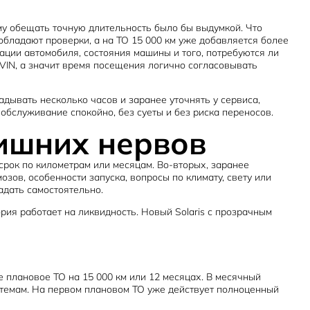
ому обещать точную длительность было бы выдумкой. Что
еобладают проверки, а на ТО 15 000 км уже добавляется более
тации автомобиля, состояния машины и того, потребуются ли
 VIN, а значит время посещения логично согласовывать
дывать несколько часов и заранее уточнять у сервиса,
обслуживание спокойно, без суеты и без риска переносов.
лишних нервов
 срок по километрам или месяцам. Во-вторых, заранее
озов, особенности запуска, вопросы по климату, свету или
адать самостоятельно.
рия работает на ликвидность. Новый Solaris с прозрачным
е плановое ТО на 15 000 км или 12 месяцах. В месячный
истемам. На первом плановом ТО уже действует полноценный