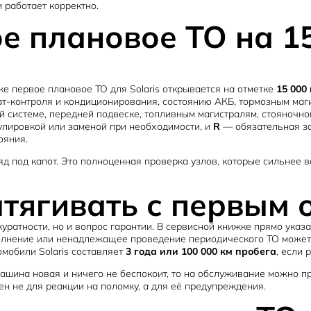
 работает корректно.
ое плановое ТО на 15
е первое плановое ТО для Solaris открывается на отметке
15 000 
т-контроля и кондиционирования, состоянию АКБ, тормозным маги
системе, передней подвеске, топливным магистралям, стояночном
улировкой или заменой при необходимости, и
R
— обязательная за
ояния.
яд под капот. Это полноценная проверка узлов, которые сильнее 
атягивать с первым
уратности, но и вопрос гарантии. В сервисной книжке прямо указ
лнение или ненадлежащее проведение периодического ТО может по
омобили Solaris составляет
3 года или 100 000 км пробега
, если 
машина новая и ничего не беспокоит, то на обслуживание можно п
н не для реакции на поломку, а для её предупреждения.