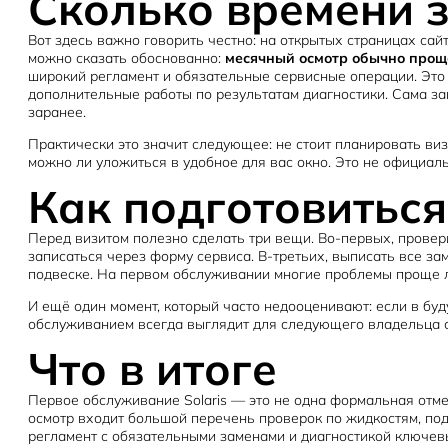
Сколько времени 
Вот здесь важно говорить честно: на открытых страницах са
можно сказать обоснованно:
месячный осмотр обычно проще
широкий регламент и обязательные сервисные операции. Это о
дополнительные работы по результатам диагностики. Сама за
заранее.
Практически это значит следующее: не стоит планировать виз
можно ли уложиться в удобное для вас окно. Это не официаль
Как подготовиться
Перед визитом полезно сделать три вещи. Во-первых, провери
записаться через форму сервиса. В-третьих, выписать все зам
подвеске. На первом обслуживании многие проблемы проще ли
И ещё один момент, который часто недооценивают: если в буд
обслуживанием всегда выглядит для следующего владельца си
Что в итоге
Первое обслуживание Solaris — это не одна формальная отмет
осмотр входит большой перечень проверок по жидкостям, под
регламент с обязательными заменами и диагностикой ключев