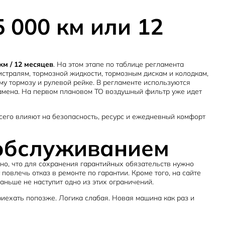
 000 км или 12
км / 12 месяцев
. На этом этапе по таблице регламента
стралям, тормозной жидкости, тормозным дискам и колодкам,
у тормозу и рулевой рейке. В регламенте используются
мена. На первом плановом ТО воздушный фильтр уже идет
всего влияют на безопасность, ресурс и ежедневный комфорт
 обслуживанием
ано, что для сохранения гарантийных обязательств нужно
влечь отказ в ремонте по гарантии. Кроме того, на сайте
раньше не наступит одно из этих ограничений.
риехать попозже. Логика слабая. Новая машина как раз и