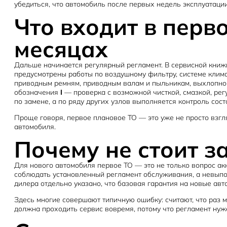
убедиться, что автомобиль после первых недель эксплуатации
Что входит в перв
месяцах
Дальше начинается регулярный регламент. В сервисной книжк
предусмотрены работы по воздушному фильтру, системе клима
приводным ремням, приводным валам и пыльникам, выхлопной 
обозначения
I
— проверка с возможной чисткой, смазкой, рег
по замене, а по ряду других узлов выполняется контроль сост
Проще говоря, первое плановое ТО — это уже не просто взгл
автомобиля.
Почему не стоит з
Для нового автомобиля первое ТО — это не только вопрос акк
соблюдать установленный регламент обслуживания, а невыпо
дилера отдельно указано, что базовая гарантия на новые авт
Здесь многие совершают типичную ошибку: считают, что раз 
должна проходить сервис вовремя, потому что регламент нуже