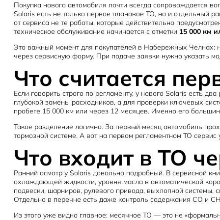
Покупка нового автомобиля почти всегда сопровождается воп
Solaris есть не только первое плановое ТО, но и отдельный р
от сервиса не те работы, которые действительно предусмотр
техническое обслуживание начинается с отметки
15 000 км 
Это важный момент для покупателей в Набережных Челнах: н
через сервисную форму. При подаче заявки нужно указать мод
Что считается пер
Если говорить строго по регламенту, у нового Solaris есть д
глубокой замены расходников, а для проверки ключевых сис
пробеге 15 000 км или через 12 месяцев. Именно его больши
Такое разделение логично. За первый месяц автомобиль прох
тормозной системе. А вот на первом регламентном ТО сервис 
Что входит в ТО че
Ранний осмотр у Solaris довольно подробный. В сервисной к
охлаждающей жидкости, уровня масла в автоматической короб
подвески, шарниров, рулевого привода, выхлопной системы, с
Отдельно в перечне есть даже контроль содержания CO и CH
Из этого уже видно главное: месячное ТО — это не «формаль