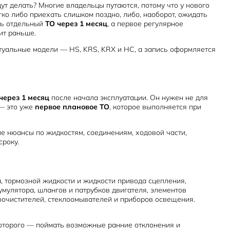
ут делать? Многие владельцы путаются, потому что у нового
егко либо приехать слишком поздно, либо, наоборот, ожидать
сть отдельный
ТО через 1 месяц
, а первое регулярное
ит раньше.
туальные модели — HS, KRS, KRX и HC, а запись оформляется
через 1 месяц
после начала эксплуатации. Он нужен не для
 — это уже
первое плановое ТО
, которое выполняется при
е нюансы по жидкостям, соединениям, ходовой части,
сроку.
, тормозной жидкости и жидкости привода сцепления,
мулятора, шлангов и патрубков двигателя, элементов
лоочистителей, стеклоомывателей и приборов освещения.
 которого — поймать возможные ранние отклонения и