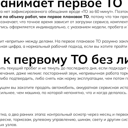
занимает первое ТО
йта нет зафиксированного обещания вроде «ТО за 60 минут». Поэт
 по объему работ, чем первое плановое ТО
, потому что там пр
значает, что точное время зависит от загрузки сервиса, комплек
пись оформляется индивидуально, с указанием модели, пробега и
ит «впритык» между делами. На первое плановое ТО разумно закла
ная цифра, а нормальный рабочий подход, если вы хотите пройти 
 к первому ТО без 
ть текущий пробег и не тянуть до последнего дня, если подходит
ечания, даже мелкие: посторонний звук, непривычная работа торм
бо подтвердить, либо снять как норму эксплуатации, чем потом г
ущем вы захотите продать автомобиль, аккуратная сервисная исто
льнее, чем машина, по которой непонятно, что и когда делалось.
ка, а два ранних этапа: контрольный осмотр через месяц и перво
веске, тормозам, рулевому управлению, шинам, свету и другим с
ых узлов.