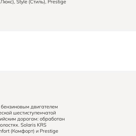
кс), Style (Стиль), Prestige
м бензиновым двигателем
ческой шестиступенчатой
сийским дорогам: обработан
лостях. Solaris KRS
fort (Комфорт) и Prestige