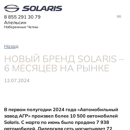
8 855 291 30 79
Апельсин
Набережные Челны
Назад
МОДЕЛИ
НОВЫЙ БРЕНД SOLARIS –
Solaris HC
Solaris KRX
ЦИФРОВОЙ АВТОМОБИЛЬ
6 МЕСЯЦЕВ НА РЫНКЕ
Solaris KRS
Solaris HS
ПОКУПАТЕЛЯМ
12.07.2024
Кредит
Трейд-ин
СЕРВИС
Корпоративным клиентам
Запасные части
Оригинальные аксессуары
Запись на сервис
Тест-драйв
О ДИЛЕРЕ
Гарантия
Solaris Страхование
Контакты
В первом полугодии 2024 года «Автомобильный
Руководства
Solaris Забота
Информация о дилере
Помощь на дорогах
Плати частями
завод АГР» произвел более 10 500 автомобилей
Новости
Solaris. С марта по июнь было продано 7 938
автомобилей. Дилерская сеть насчитывает 72