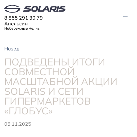
8 855 291 30 79
Апельсин
Набережные Челны
Назад
МОДЕЛИ
ПОДВЕДЕНЫ ИТОГИ
Solaris HC
Solaris KRX
ЦИФРОВОЙ АВТОМОБИЛЬ
СОВМЕСТНОЙ
Solaris KRS
Solaris HS
МАСШТАБНОЙ АКЦИИ
ПОКУПАТЕЛЯМ
Кредит
SOLARIS И СЕТИ
Трейд-ин
СЕРВИС
Корпоративным клиентам
ГИПЕРМАРКЕТОВ
Запасные части
Оригинальные аксессуары
Запись на сервис
Тест-драйв
О ДИЛЕРЕ
«ГЛОБУС»
Гарантия
Solaris Страхование
Контакты
Руководства
Solaris Забота
Информация о дилере
Помощь на дорогах
Плати частями
05.11.2025
Новости