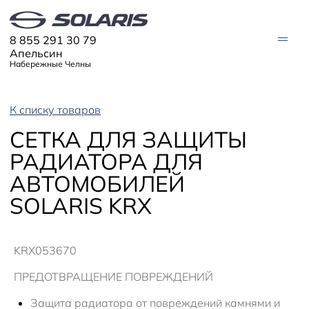
8 855 291 30 79
Апельсин
Набережные Челны
К списку товаров
МОДЕЛИ
СЕТКА ДЛЯ ЗАЩИТЫ
Solaris HC
Solaris KRX
ЦИФРОВОЙ АВТОМОБИЛЬ
РАДИАТОРА ДЛЯ
Solaris KRS
Solaris HS
АВТОМОБИЛЕЙ
ПОКУПАТЕЛЯМ
Кредит
SOLARIS KRX
Трейд-ин
СЕРВИС
Корпоративным клиентам
Запасные части
Оригинальные аксессуары
Запись на сервис
Тест-драйв
О ДИЛЕРЕ
Гарантия
KRX053670
Solaris Страхование
Контакты
Руководства
Solaris Забота
Информация о дилере
Помощь на дорогах
Плати частями
ПРЕДОТВРАЩЕНИЕ ПОВРЕЖДЕНИЙ
Новости
Защита радиатора от повреждений камнями и